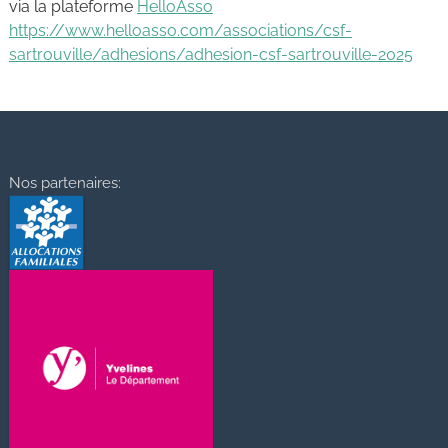
via la plateforme
HelloAsso
https://www.helloasso.com/associations/csf-
sartrouville/adhesions/adhesion-csf-sartrouville-2025
Nos partenaires: